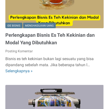
yang
Menguntungkan
untuk
Kesuksesan
Acara
IDE BISNIS
MENGHASILKAN UANG
Perlengkapan Bisnis Es Teh Kekinian dan
Modal Yang Dibutuhkan
Posting Komentar
Bisnis es teh kekinian bukan lagi sesuatu yang bisa
dipandang sebelah mata. Jika beberapa tahun l…
Perlengkapan
Selengkapnya »
Bisnis
Es
Teh
Kekinian
dan
Modal