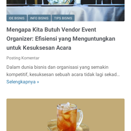
Jasa
Wellness
24
IDE BISNIS
INFO BISNIS
TIPS BISNIS
Jam
Mengapa Kita Butuh Vendor Event
Organizer: Efisiensi yang Menguntungkan
untuk Kesuksesan Acara
Posting Komentar
Dalam dunia bisnis dan organisasi yang semakin
kompetitif, kesuksesan sebuah acara tidak lagi sekad…
Mengapa
Selengkapnya »
Kita
Butuh
Vendor
Event
Organizer:
Efisiensi