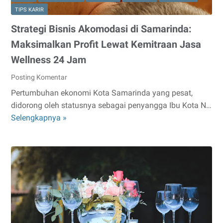
Kamu
TIPS KARIR
Coba
Strategi Bisnis Akomodasi di Samarinda:
Maksimalkan Profit Lewat Kemitraan Jasa
Wellness 24 Jam
Posting Komentar
Pertumbuhan ekonomi Kota Samarinda yang pesat,
didorong oleh statusnya sebagai penyangga Ibu Kota N…
Strategi
Selengkapnya »
Bisnis
Akomodasi
di
Samarinda:
Maksimalkan
Profit
Lewat
Kemitraan