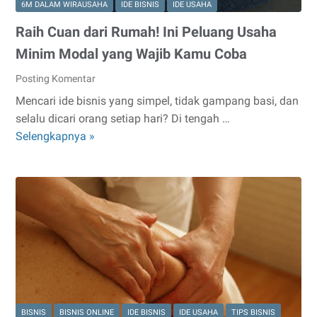
6M DALAM WIRAUSAHA
IDE BISNIS
IDE USAHA
Raih Cuan dari Rumah! Ini Peluang Usaha
Minim Modal yang Wajib Kamu Coba
Posting Komentar
Mencari ide bisnis yang simpel, tidak gampang basi, dan
selalu dicari orang setiap hari? Di tengah …
Raih
Selengkapnya »
Cuan
dari
Rumah!
Ini
Peluang
Usaha
Minim
Modal
yang
Wajib
BISNIS
BISNIS ONLINE
IDE BISNIS
IDE USAHA
TIPS BISNIS