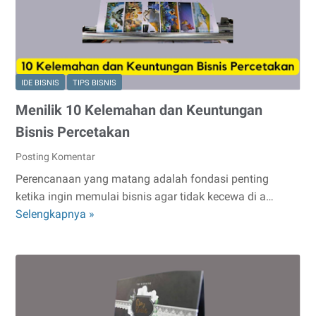
Yang
Dibutuhkan
IDE BISNIS
TIPS BISNIS
Menilik 10 Kelemahan dan Keuntungan
Bisnis Percetakan
Posting Komentar
Perencanaan yang matang adalah fondasi penting
ketika ingin memulai bisnis agar tidak kecewa di a…
Menilik
Selengkapnya »
10
Kelemahan
dan
Keuntungan
Bisnis