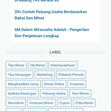
Di Bidang TKJ Berikut ini
20+ Contoh Peluang Usaha Berdasarkan
Bakat Dan Minat
6M Dalam Wirausaha Adalah : Pengertian
Dan Penjelasan Lengkap
LABEL
Tips Bisnis
Ide Bisnis
Kewirausahaan
Tips Keuangan
Marketing
Pebisnis Pemula
Menghasilkan Uang
Bisnis Online
Investasi
Aplikasi Keuangan
Peluang Usaha
Teori Bisnis
Akuntansi
Investasi Bisnis
Crypto
Etika Bisnis