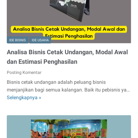
Percetakan
IDE BISNIS
IDE USAHA
Analisa Bisnis Cetak Undangan, Modal Awal
dan Estimasi Penghasilan
Posting Komentar
Bisnis cetak undangan adalah peluang bisnis
menjanjikan bagi semua kalangan. Baik itu pebisnis ya…
Analisa
Selengkapnya »
Bisnis
Cetak
Undangan,
Modal
Awal