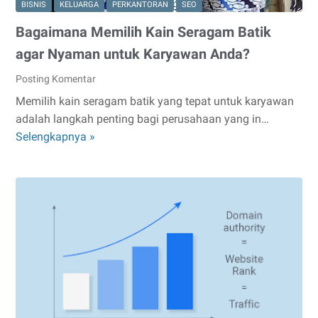
BISNIS
KELUARGA
PERKANTORAN
SEO
Bagaimana Memilih Kain Seragam Batik
agar Nyaman untuk Karyawan Anda?
Posting Komentar
Memilih kain seragam batik yang tepat untuk karyawan
adalah langkah penting bagi perusahaan yang in…
Bagaimana
Selengkapnya »
Memilih
Kain
Seragam
Batik
agar
Nyaman
untuk
Karyawan
Anda?