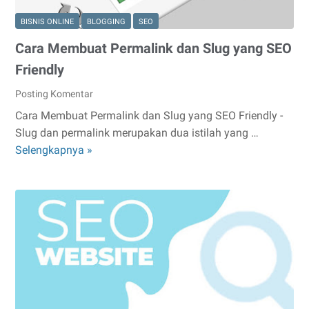
BISNIS ONLINE
BLOGGING
SEO
Cara Membuat Permalink dan Slug yang SEO
Friendly
Posting Komentar
Cara Membuat Permalink dan Slug yang SEO Friendly -
Slug dan permalink merupakan dua istilah yang …
Cara
Selengkapnya »
Membuat
Permalink
dan
Slug
yang
SEO
Friendly