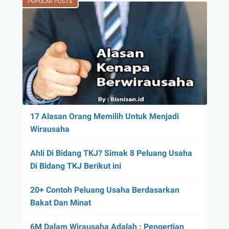
POPULAR POSTS
17 Alasan Orang Memilih Untuk Menjadi
Wirausaha
Ahli Di Bidang TKJ? Simak 8 Peluang Usaha
Di Bidang TKJ Berikut ini
20+ Contoh Peluang Usaha Berdasarkan
Bakat Dan Minat
6M Dalam Wirausaha Adalah : Pengertian