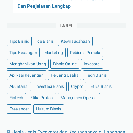
Dan Penjelasan Lengkap
LABEL
Tips Bisnis
Ide Bisnis
Kewirausahaan
Tips Keuangan
Marketing
Pebisnis Pemula
Menghasilkan Uang
Bisnis Online
Investasi
Aplikasi Keuangan
Peluang Usaha
Teori Bisnis
Akuntansi
Investasi Bisnis
Crypto
Etika Bisnis
Fintech
Etika Profesi
Manajemen Operasi
Freelancer
Hukum Bisnis
Jenis-Jenis Excavator dan Kegunaannya di Lapangan