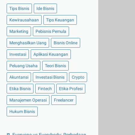
Tips Bisnis
Ide Bisnis
Kewirausahaan
Tips Keuangan
Marketing
Pebisnis Pemula
Menghasilkan Uang
Bisnis Online
Investasi
Aplikasi Keuangan
Peluang Usaha
Teori Bisnis
Akuntansi
Investasi Bisnis
Crypto
Etika Bisnis
Fintech
Etika Profesi
Manajemen Operasi
Freelancer
Hukum Bisnis
Everyone vs Everybody: Perbedaan,