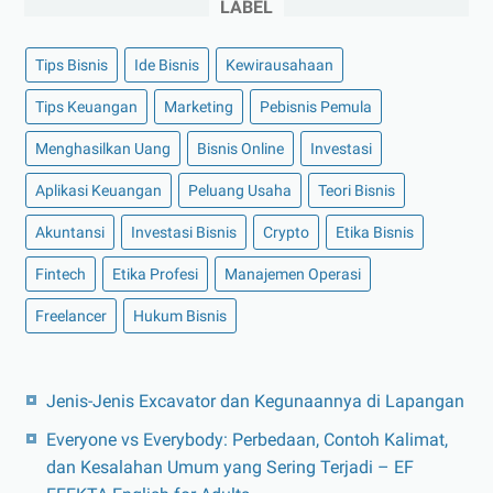
LABEL
Tips Bisnis
Ide Bisnis
Kewirausahaan
Tips Keuangan
Marketing
Pebisnis Pemula
Menghasilkan Uang
Bisnis Online
Investasi
Aplikasi Keuangan
Peluang Usaha
Teori Bisnis
Akuntansi
Investasi Bisnis
Crypto
Etika Bisnis
Fintech
Etika Profesi
Manajemen Operasi
Freelancer
Hukum Bisnis
Jenis-Jenis Excavator dan Kegunaannya di Lapangan
Everyone vs Everybody: Perbedaan, Contoh Kalimat,
dan Kesalahan Umum yang Sering Terjadi – EF